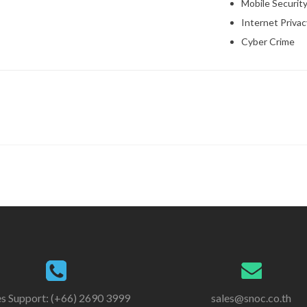
Mobile Securit
Internet Privac
Cyber Crime
es Support: (+66) 2690 3999
sales@snoc.co.th