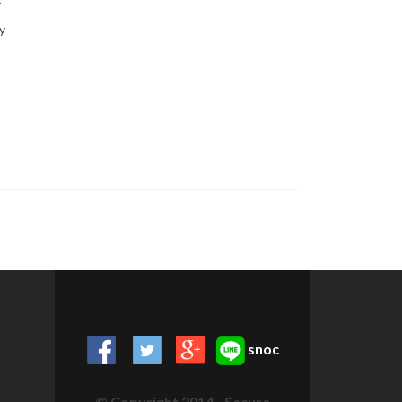
y
y
snoc
© Copyright 2014 - Secure