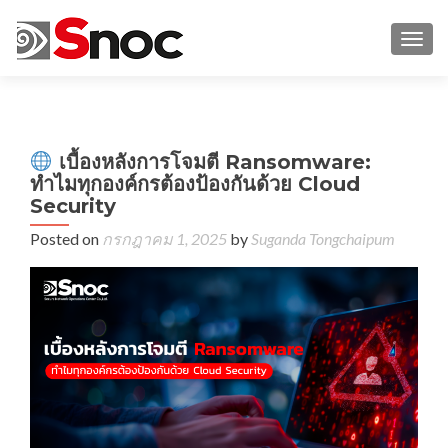
TOGG
←
เบื้องหลังการโจมตี Ransomware:
ทำ
ทำไมทุกองค์กรต้องป้องกันด้วย Cloud
ธุรก
Security
ยุ
ให
Posted on
กรกฎาคม 1, 2025
by
Suganda Tongchaipum
คว
เลื
ใช
Clo
bas
WA