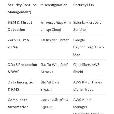
Security Posture
Misconfiguration
Security Hub
Management)
SIEM & Threat
ตรวจสอบภัยคุกคาม
Splunk, Microsoft
Detection
จากทุก Cloud
Sentinel
Zero Trust &
ลด Insider Threat
Google
ZTNA
BeyondCorp, Cisco
Duo
DDoS Protection
ป้องกัน Web & API
Cloudflare, AWS
& WAF
Attacks
Shield
Data Encryption
ป้องกัน Data
AWS KMS, Thales
& KMS
Breach
CipherTrust
Compliance
ลดความเสี่ยงด้าน
AWS Audit
Automation
กฎหมาย
Manager,
Microsoft Purview