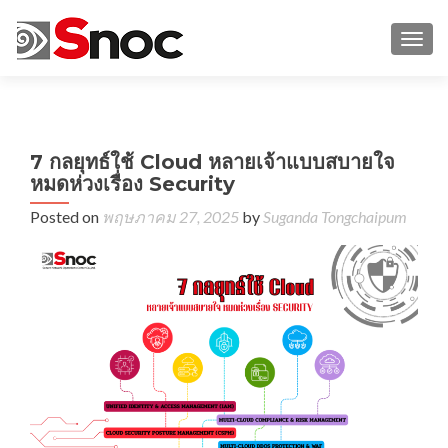
TOGG
←
จ
7 กลยุทธ์ใช้ Cloud หลายเจ้าแบบสบายใจ
คุ
หมดห่วงเรื่อง Security​
ไซเ
ฟัง
Posted on
พฤษภาคม 27, 2025
by
Suganda Tongchaipum
ข
Cyb
Fr
(N