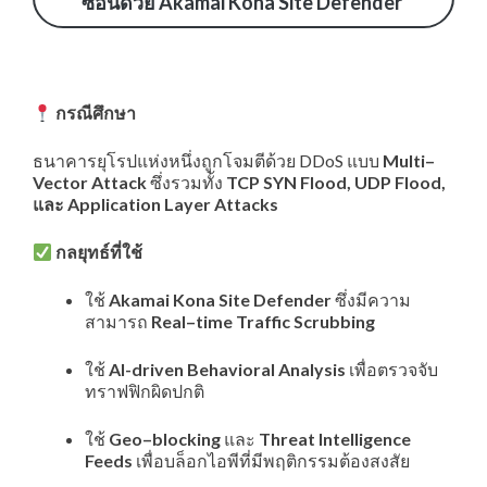
ซ้อนด้วย Akamai Kona Site Defender
กรณีศึกษา
ธนาคารยุโรปแห่งหนึ่งถูกโจมตีด้วย DDoS แบบ
Multi
–
Vector
Attack
ซึ่งรวมทั้ง
TCP SYN Flood, UDP Flood
,
และ
Application
Layer
Attacks
กลยุทธ์ที่ใช้
ใช้
Akamai
Kona
Site
Defender
ซึ่งมีความ
สามารถ
Real
–
time
Traffic
Scrubbing
ใช้
AI-driven
Behavioral
Analysis
เพื่อตรวจจับ
ทราฟฟิกผิดปกติ
ใช้
Geo
–
blocking
และ
Threat
Intelligence
Feeds
เพื่อบล็อกไอพีที่มีพฤติกรรมต้องสงสัย