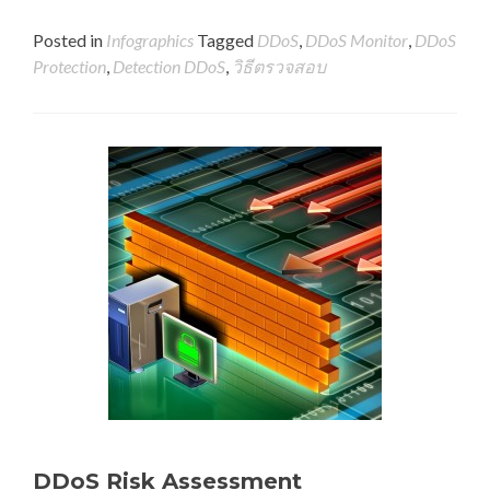
Posted in
Infographics
Tagged
DDoS
,
DDoS Monitor
,
DDoS
Protection
,
Detection DDoS
,
วิธีตรวจสอบ
DDoS Risk Assessment