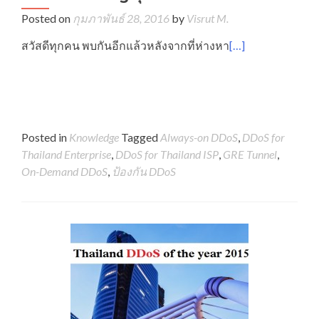
Posted on
กุมภาพันธ์ 28, 2016
by
Visrut M.
สวัสดีทุกคน พบกันอีกแล้วหลังจากที่ห่างหา
[…]
Posted in
Knowledge
Tagged
Always-on DDoS
,
DDoS for
Thailand Enterprise
,
DDoS for Thailand ISP
,
GRE Tunnel
,
On-Demand DDoS
,
ป้องกัน DDoS