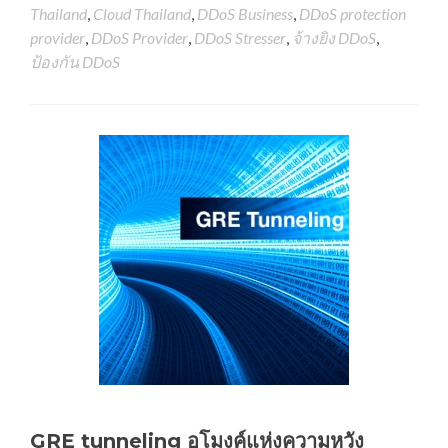
Thailand
,
Cloud Thailand
,
DDoS Business
,
DDoS protection
provider
,
DDoS Provider
,
DDoS Stresser
,
จ้างยิง DDoS
,
ป้องกัน DDoS
GRE tunneling อุโมงค์แห่งความหวัง