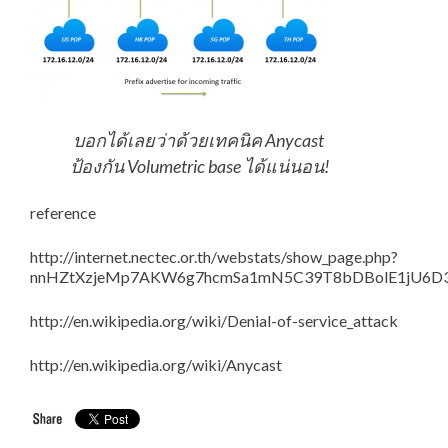
บอกได้เลยว่าด้วยเทคนิค Anycast
ป้องกัน Volumetric base ได้แน่นอน!
reference
http://internet.nectec.or.th/webstats/show_page.php?
nnHZtXzjeMp7AKW6g7hcmSa1mN5C39T8bDBolE1jU6D3
http://en.wikipedia.org/wiki/Denial-of-service_attack
http://en.wikipedia.org/wiki/Anycast