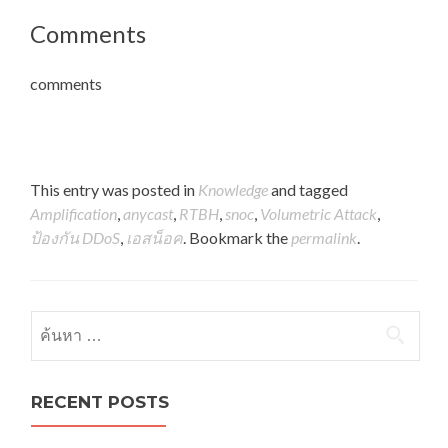
Comments
comments
This entry was posted in
Knowledge
and tagged
Amplification
,
anycast
,
RTBH
,
snoc
,
Volumetric Attack
,
ป้องกัน DDoS
,
เอสน็อค
. Bookmark the
permalink
.
ค้นหาสำหรับ:
RECENT POSTS