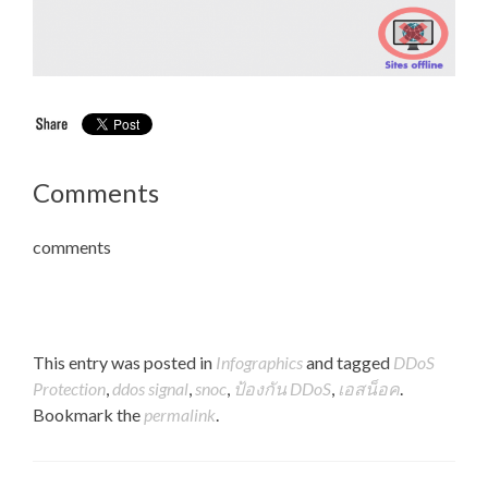
Comments
comments
This entry was posted in
Infographics
and tagged
DDoS
Protection
,
ddos signal
,
snoc
,
ป้องกัน DDoS
,
เอสน็อค
.
Bookmark the
permalink
.