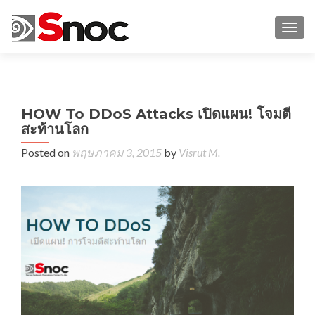
TOGG
←
HOW To DDoS Attacks เปิดแผน! โจมตี
V
สะท้านโลก
DD
อะ
Posted on
พฤษภาคม 3, 2015
by
Visrut M.
แรง
อะ
เจ๋ง
อะ
เจ็บ
เชิ
มม