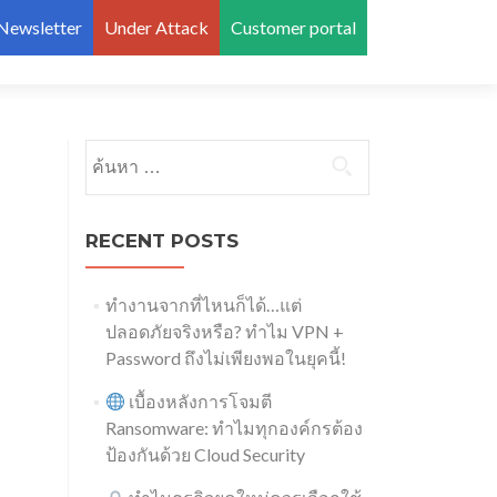
 Newsletter
Under Attack
Customer portal
←
ค้นหาสำหรับ:
Snoc
Post 
DDoS
Remote
Trends
DDoS
in 2017
Monitoring
RECENT POSTS
by The
Service
Register
→
ทำงานจากที่ไหนก็ได้…แต่
ปลอดภัยจริงหรือ? ทำไม VPN +
Password ถึงไม่เพียงพอในยุคนี้!
เบื้องหลังการโจมตี
Ransomware: ทำไมทุกองค์กรต้อง
ป้องกันด้วย Cloud Security