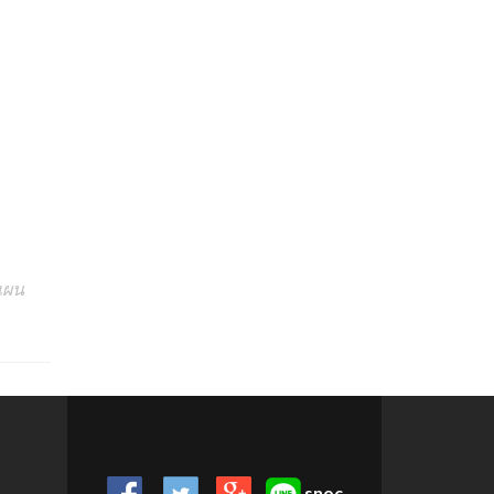
แผน
snoc