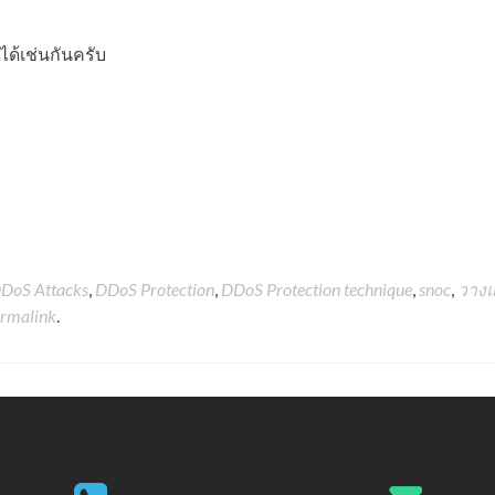
ได้เช่นกันครับ
DoS Attacks
,
DDoS Protection
,
DDoS Protection technique
,
snoc
,
วาง
rmalink
.