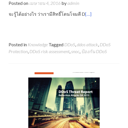
Posted on
เมษายน 4, 2016
by
admin
จะรู้ได้อย่างไร ว่าเรามีสิทธิ์โดนโจมตี D
[…]
Posted in
Knowledge
Tagged
DDoS
,
ddos attack
,
DDoS
Protection
,
DDoS risk assessment
,
snoc
,
ป้องกัน DDoS